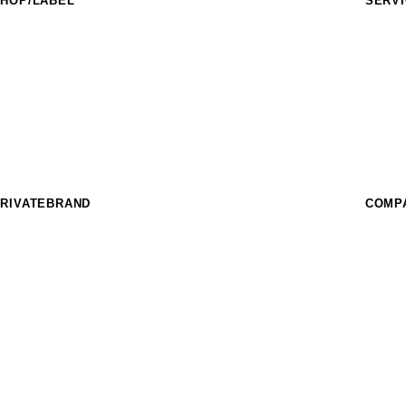
HOP/LABEL
SERV
URASAKI SPORTS
フィー
IDERS FACT
イベン
nother style
スクー
HE SUNS
フィー
urf Garden
パーク
URASAKI STYLE
レンタ
THE COMP_US
OFFEE MURASAKI
RIVATEBRAND
COMP
hree Weather
IKKA FEMME
EAR LAUREL
SUPER BRAND
ost
CRANKER
imito
MURASPO
nGurard