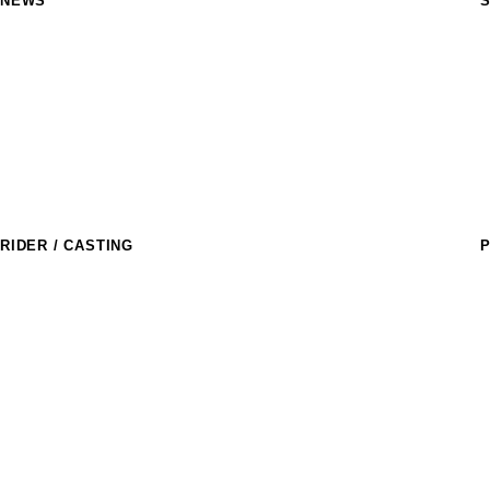
NEWS
S
M
R
a
T
S
M
C
RIDER / CASTING
P
ライダー
T
R
アスリートキャスティング
D
l
D
E