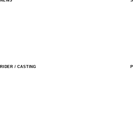
NEWS
S
M
R
a
T
S
M
C
RIDER / CASTING
P
ライダー
T
R
アスリートキャスティング
D
l
D
E