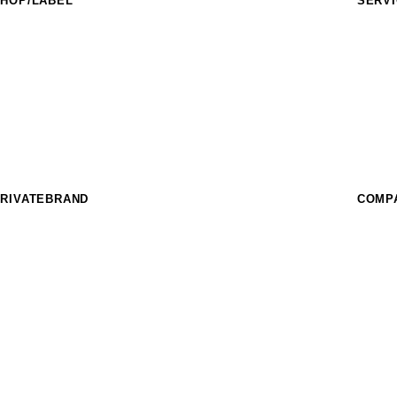
HOP/LABEL
SERV
URASAKI SPORTS
フィー
IDERS FACT
イベン
nother style
スクー
HE SUNS
フィー
urf Garden
パーク
URASAKI STYLE
レンタ
THE COMP_US
OFFEE MURASAKI
RIVATEBRAND
COMP
hree Weather
IKKA FEMME
EAR LAUREL
SUPER BRAND
ost
CRANKER
imito
MURASPO
nGurard