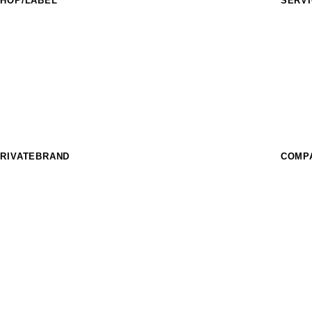
HOP/LABEL
SERV
URASAKI SPORTS
フィー
IDERS FACT
イベン
nother style
スクー
HE SUNS
フィー
urf Garden
パーク
URASAKI STYLE
レンタ
THE COMP_US
OFFEE MURASAKI
RIVATEBRAND
COMP
hree Weather
IKKA FEMME
EAR LAUREL
SUPER BRAND
ost
CRANKER
imito
MURASPO
nGurard