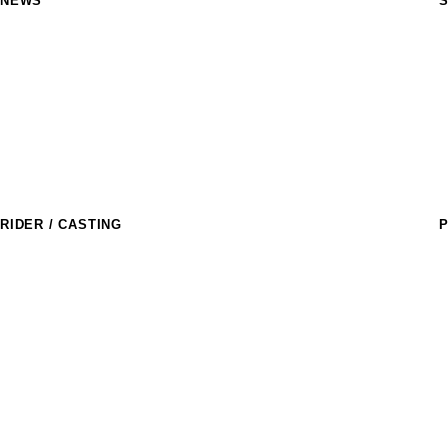
NEWS
S
M
R
a
T
S
M
C
RIDER / CASTING
P
ライダー
T
R
アスリートキャスティング
D
l
D
E