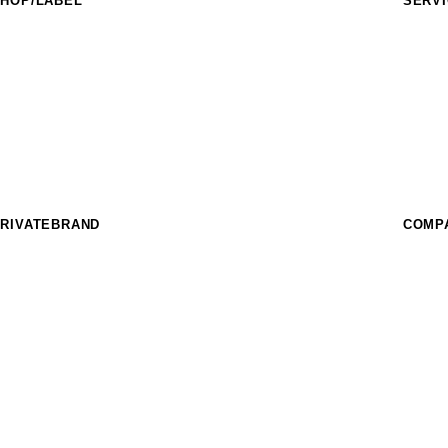
HOP/LABEL
SERV
URASAKI SPORTS
フィー
IDERS FACT
イベン
nother style
スクー
HE SUNS
フィー
urf Garden
パーク
URASAKI STYLE
レンタ
THE COMP_US
OFFEE MURASAKI
RIVATEBRAND
COMP
hree Weather
IKKA FEMME
EAR LAUREL
SUPER BRAND
ost
CRANKER
imito
MURASPO
nGurard