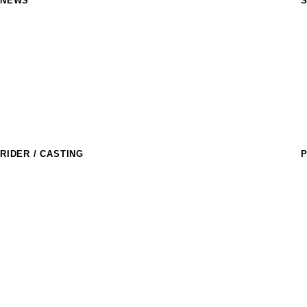
NEWS
S
M
R
a
T
S
M
C
RIDER / CASTING
P
ライダー
T
R
アスリートキャスティング
D
l
D
E