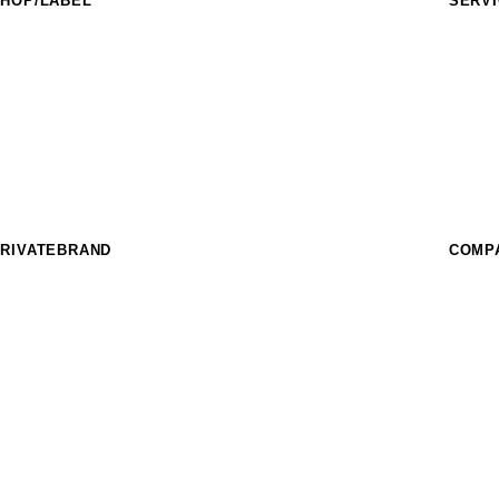
HOP/LABEL
SERV
URASAKI SPORTS
フィー
IDERS FACT
イベン
nother style
スクー
HE SUNS
フィー
urf Garden
パーク
URASAKI STYLE
レンタ
THE COMP_US
OFFEE MURASAKI
RIVATEBRAND
COMP
hree Weather
IKKA FEMME
EAR LAUREL
SUPER BRAND
ost
CRANKER
imito
MURASPO
nGurard