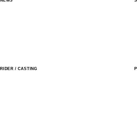
NEWS
S
M
R
a
T
S
M
C
RIDER / CASTING
P
ライダー
T
R
アスリートキャスティング
D
l
D
E