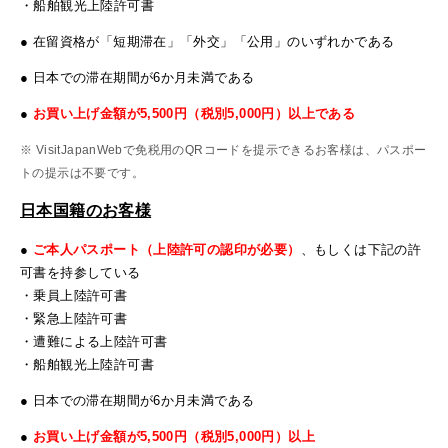
・船舶観光上陸許可書
● 在留資格が「短期滞在」「外交」「公用」のいずれかである
● 日本での滞在期間が6か月未満である
●
お買い上げ金額が5,500円（税別5,000円）以上である
※ VisitJapanWebで免税用のQRコードを提示できるお客様は、パスポー
トの提示は不要です。
日本国籍のお客様
●
ご本人パスポート（上陸許可の認印が必要）
、もしくは下記の許
可書を持参している
・乗員上陸許可書
・緊急上陸許可書
・遭難による上陸許可書
・船舶観光上陸許可書
● 日本での滞在期間が6か月未満である
●
お買い上げ金額が5,500円（税別5,000円）以上