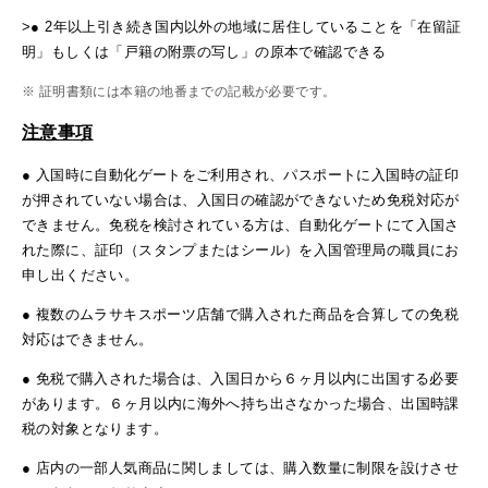
>● 2年以上引き続き国内以外の地域に居住していることを「在留証
明」もしくは「戸籍の附票の写し」の原本で確認できる
※ 証明書類には本籍の地番までの記載が必要です。
注意事項
● 入国時に自動化ゲートをご利用され、パスポートに入国時の証印
が押されていない場合は、入国日の確認ができないため免税対応が
できません。免税を検討されている方は、自動化ゲートにて入国さ
れた際に、証印（スタンプまたはシール）を入国管理局の職員にお
申し出ください。
● 複数のムラサキスポーツ店舗で購入された商品を合算しての免税
対応はできません。
● 免税で購入された場合は、入国日から６ヶ月以内に出国する必要
があります。６ヶ月以内に海外へ持ち出さなかった場合、出国時課
税の対象となります。
● 店内の一部人気商品に関しましては、購入数量に制限を設けさせ