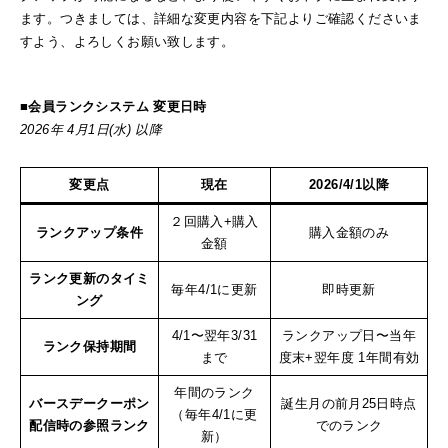
ます。つきましては、詳細な変更内容を下記よりご確認くださいま
すよう、よろしくお願い致します。
■会員ランクシステム 変更日時
2026年 4月1日(水) 以降
変更点
現在
2026/4/1以降
２回購入+購入
ランクアップ条件
購入金額のみ
金額
ランク更新のタイミ
毎年4/1に更新
即時更新
ング
4/1〜翌年3/31
ランクアップ日〜当年
ランク保持期間
まで
度末+翌年度 1年間有効
年間のランク
バースデークーポン
誕生月の前月25日時点
（毎年4/1に更
配信時の参照ランク
でのランク
新）