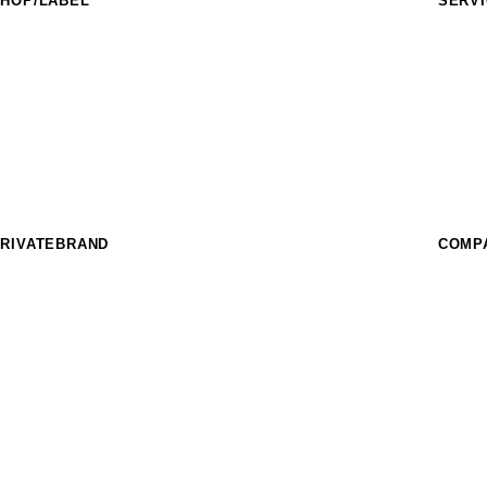
HOP/LABEL
SERV
URASAKI SPORTS
フィー
IDERS FACT
イベン
nother style
スクー
HE SUNS
フィー
urf Garden
パーク
URASAKI STYLE
レンタ
THE COMP_US
OFFEE MURASAKI
RIVATEBRAND
COMP
hree Weather
IKKA FEMME
EAR LAUREL
SUPER BRAND
ost
CRANKER
imito
MURASPO
nGurard