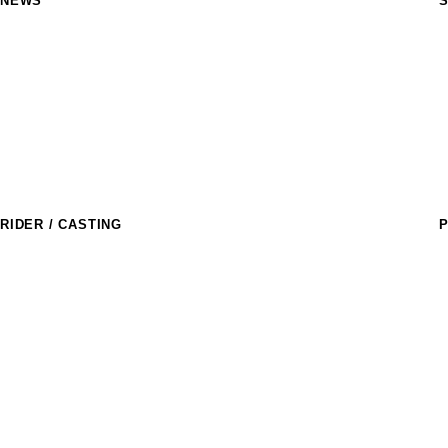
NEWS
S
M
R
a
T
S
M
C
RIDER / CASTING
P
ライダー
T
R
アスリートキャスティング
D
l
D
E