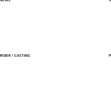
NEWS
S
M
R
a
T
S
M
C
RIDER / CASTING
P
ライダー
T
R
アスリートキャスティング
D
l
D
E