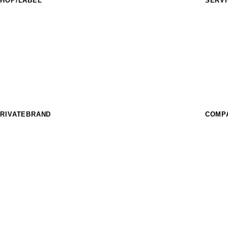
HOP/LABEL
SERV
URASAKI SPORTS
フィー
IDERS FACT
イベン
nother style
スクー
HE SUNS
フィー
urf Garden
パーク
URASAKI STYLE
レンタ
THE COMP_US
OFFEE MURASAKI
RIVATEBRAND
COMP
hree Weather
IKKA FEMME
EAR LAUREL
SUPER BRAND
ost
CRANKER
imito
MURASPO
nGurard