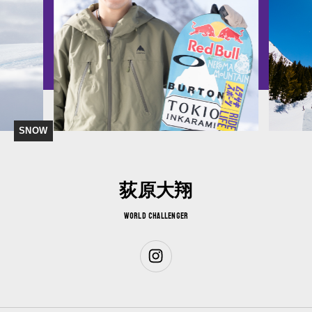
SNOW
荻原大翔
WORLD CHALLENGER