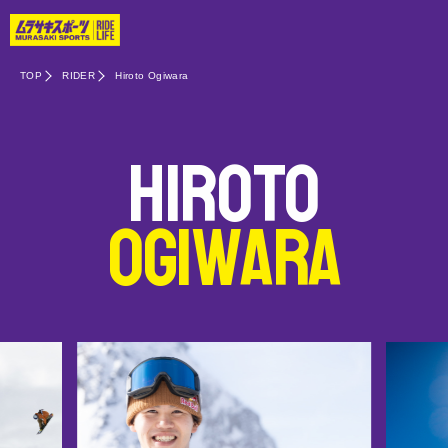
TOP
RIDER
Hiroto Ogiwara
Hiroto
Ogiwara