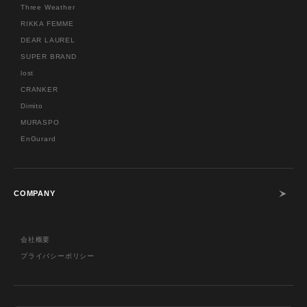
Three Weather
RIKKA FEMME
DEAR LAUREL
SUPER BRAND
lost
CRANKER
Dimito
MURASPO
EnGurard
COMPANY
会社概要
プライバシーポリシー