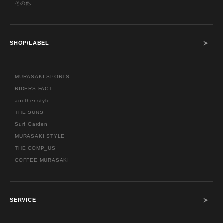
その他
SHOP/LABEL
MURASAKI SPORTS
RIDERS FACT
another style
THE SUNS
Surf Garden
MURASAKI STYLE
THE COMP_US
COFFEE MURASAKI
SERVICE