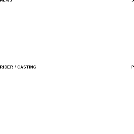
NEWS
S
M
R
a
T
S
M
C
RIDER / CASTING
P
ライダー
T
R
アスリートキャスティング
D
l
D
E