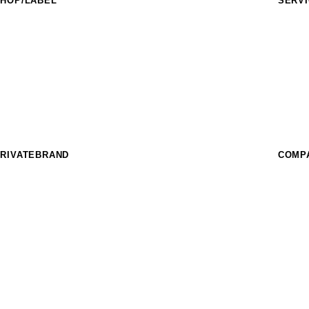
HOP/LABEL
SERV
URASAKI SPORTS
フィー
IDERS FACT
イベン
nother style
スクー
HE SUNS
フィー
urf Garden
パーク
URASAKI STYLE
レンタ
THE COMP_US
OFFEE MURASAKI
RIVATEBRAND
COMP
hree Weather
IKKA FEMME
EAR LAUREL
SUPER BRAND
ost
CRANKER
imito
MURASPO
nGurard