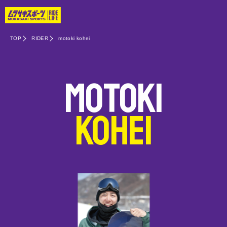
TOP
RIDER
motoki kohei
motoki
kohei