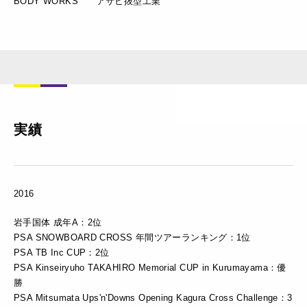
BODY WORKS アサヒ抜型工業
実績
2016
岩手国体 成年A：2位
PSA SNOWBOARD CROSS 年間ツアーランキング：1位
PSA TB Inc CUP：2位
PSA Kinseiryuho TAKAHIRO Memorial CUP in Kurumayama：優
勝
PSA Mitsumata Ups'n'Downs Opening Kagura Cross Challenge：3