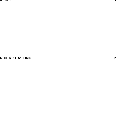
NEWS
S
M
R
a
T
S
M
C
RIDER / CASTING
P
ライダー
T
R
アスリートキャスティング
D
l
D
E