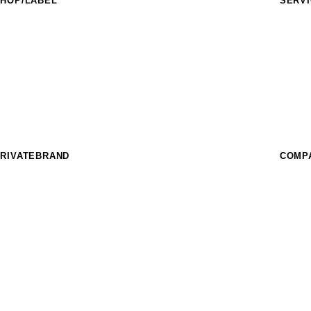
HOP/LABEL
SERV
URASAKI SPORTS
フィー
IDERS FACT
イベン
nother style
スクー
HE SUNS
フィー
urf Garden
パーク
URASAKI STYLE
レンタ
THE COMP_US
OFFEE MURASAKI
RIVATEBRAND
COMP
hree Weather
IKKA FEMME
EAR LAUREL
SUPER BRAND
ost
CRANKER
imito
MURASPO
nGurard