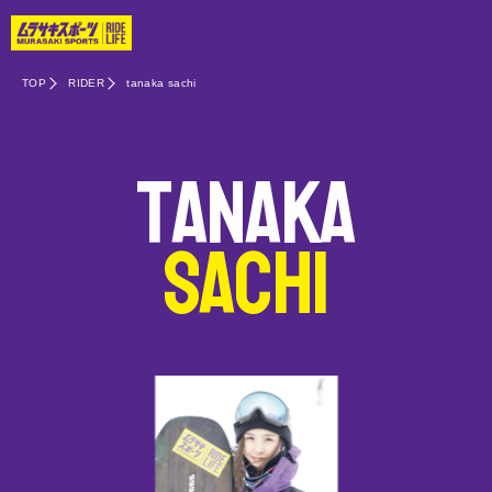
TOP
RIDER
tanaka sachi
tanaka
sachi