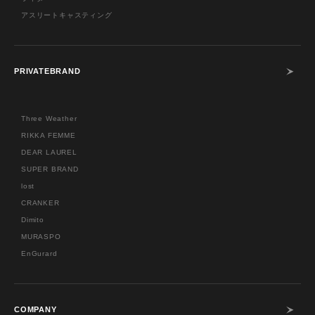
アスリートキャスティング
PRIVATEBRAND
Three Weather
RIKKA FEMME
DEAR LAUREL
SUPER BRAND
lost
CRANKER
Dimito
MURASPO
EnGurard
COMPANY