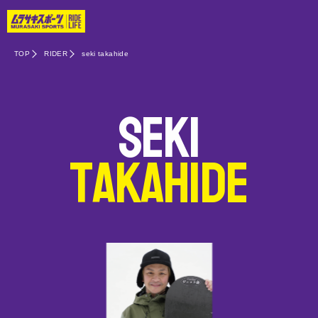
TOP
RIDER
seki takahide
seki
takahide