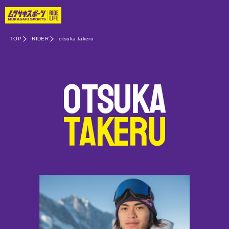
TOP
RIDER
otsuka takeru
otsuka
takeru