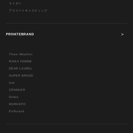
ライダー
アスリートキャスティング
PRIVATEBRAND
Three Weather
RIKKA FEMME
DEAR LAUREL
SUPER BRAND
lost
CRANKER
Dimito
MURASPO
EnGurard