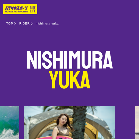
TOP
RIDER
nishimura yuka
nishimura
yuka