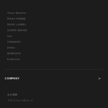
Three Weather
RIKKA FEMME
DEAR LAUREL
SUPER BRAND
lost
CRANKER
Dimito
MURASPO
EnGurard
COMPANY
会社概要
プライバシーポリシー