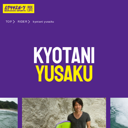
TOP
RIDER
kyotani yusaku
kyotani
yusaku