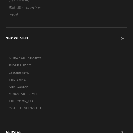
プレスリリース
店舗に関するお知らせ
その他
SHOP/LABEL
MURASAKI SPORTS
RIDERS FACT
another style
THE SUNS
Surf Garden
MURASAKI STYLE
THE COMP_US
COFFEE MURASAKI
SERVICE