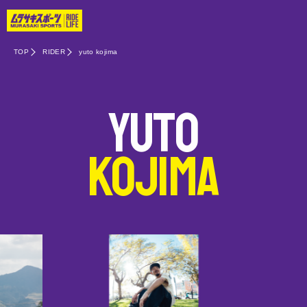
TOP
RIDER
yuto kojima
yuto
kojima