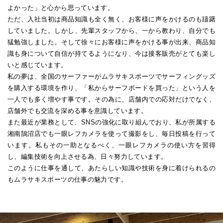
よかった」と心から思っています。
ただ、入社当初は商品知識も全く無く、お客様に声をかけるのも躊躇
していました。しかし、先輩スタッフから、一から教わり、自分でも
猛勉強しました。そして徐々にお客様に声をかける事が出来、商品知
識も身について自信が持てるようになり、今は接客販売がとても楽し
いと感じています。
私の夢は、全国のサーファーがムラサキスポーツでサーフィングッズ
を購入する環境を作り、「私からサーフボードを買った」という人を
一人でも多く増やす事です。その為に、店舗内での応対だけでなく、
店舗外でも交流を深める事を意識しています。
また最近が業務として、SNSの強化に取り組んでおり、私が所属する
湘南鵠沼店でも一眼レフカメラを使って撮影をし、毎日投稿を行って
います。私もその一助となるべく、一眼レフカメラの使い方を習得
し、編集技術を向上させる為、日々努力しています。
このように仕事を通して、あたらしい知識や技術を身に着けられるの
もムラサキスポーツの仕事の魅力です。