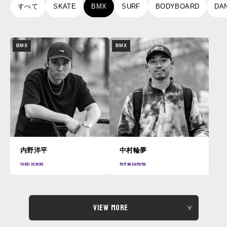
すべて
SKATE
BMX
SURF
BODYBOARD
DA
BMX
BMX
内野洋平
中村輪夢
yohei
uchino
rim
nakamura
View More