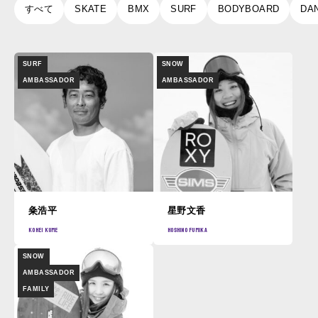
すべて
SKATE
BMX
SURF
BODYBOARD
DA
SURF
SNOW
AMBASSADOR
AMBASSADOR
粂浩平
星野文香
kohei
kume
hoshino
fumika
SNOW
AMBASSADOR
FAMILY